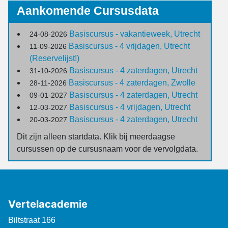
Aankomende Cursusdata
Basiscursus - vakantieweek, Utrecht
24-08-2026
Basiscursus - 4 vrijdagen, Utrecht
11-09-2026
(Reservelijst!)
Basiscursus - 4 zaterdagen, Utrecht
31-10-2026
Basiscursus - 4 zaterdagen, Zwolle
28-11-2026
Basiscursus - 4 zaterdagen, Utrecht
09-01-2027
Basiscursus - 4 vrijdagen, Utrecht
12-03-2027
Basiscursus - 4 zaterdagen, Utrecht
20-03-2027
Dit zijn alleen startdata. Klik bij meerdaagse
cursussen op de cursusnaam voor de vervolgdata.
Vertelacademie
Biltstraat 166