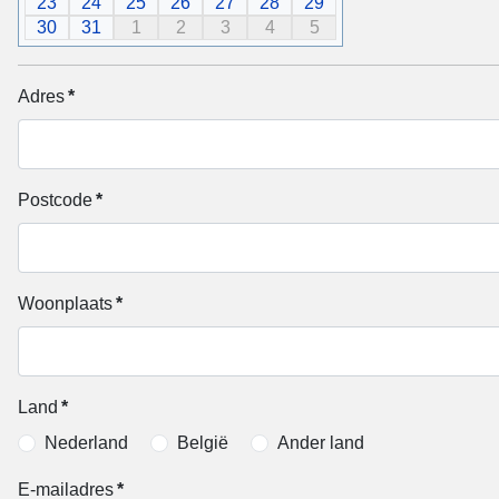
23
24
25
26
27
28
29
30
31
1
2
3
4
5
Adres
*
Postcode
*
Woonplaats
*
Land
*
Nederland
België
Ander land
E-mailadres
*