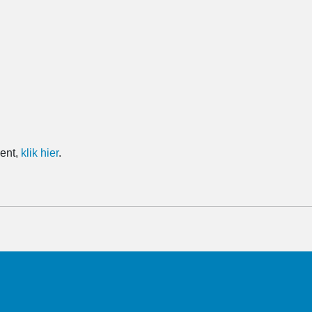
ment,
klik hier
.